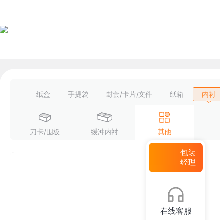
纸盒
手提袋
封套/卡片/文件
纸箱
内衬
刀卡/围板
缓冲内衬
其他
包装
经理
在线客服