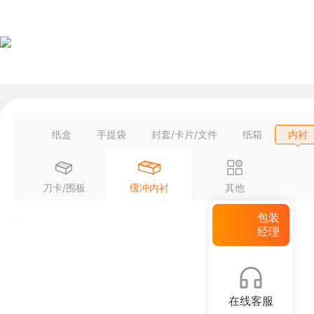
纸盒
手提袋
封套/卡片/文件
纸箱
内衬
刀卡/围板
缓冲内衬
其他
包装
经理
在线客服