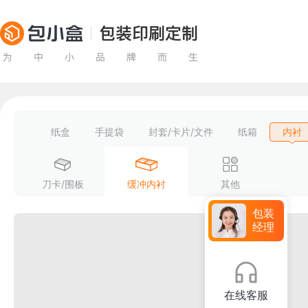
纸盒
手提袋
封套/卡片/文件
纸箱
内衬
刀卡/围板
缓冲内衬
其他
包装
经理
在线客服