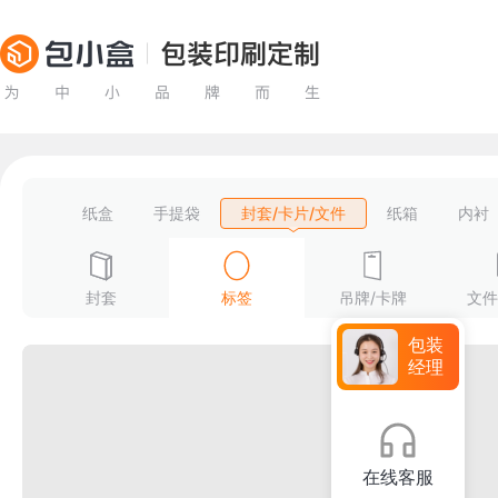
纸盒
手提袋
封套/卡片/文件
纸箱
内衬
封套
标签
吊牌/卡牌
文件
包装
经理
在线客服