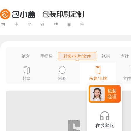
纸盒
手提袋
封套/卡片/文件
纸箱
内衬
封套
标签
吊牌/卡牌
文件
包装
经理
在线客服