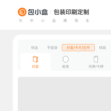
纸盒
手提袋
封套/卡片/文件
纸箱
封套
标签
吊牌/卡牌