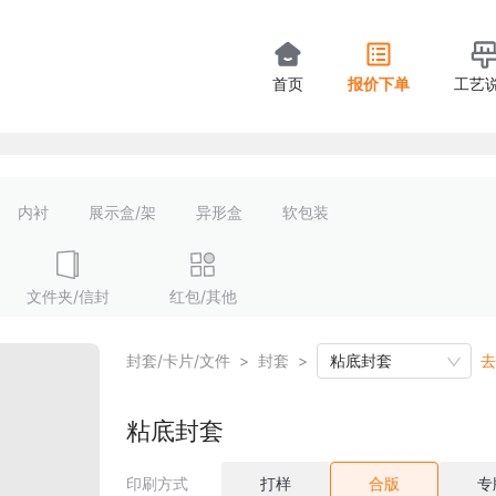
首页
报价下单
工艺
内衬
展示盒/架
异形盒
软包装
文件夹/信封
红包/其他
封套/卡片/文件
>
封套
>
粘底封套
去
粘底封套
印刷方式
打样
合版
专