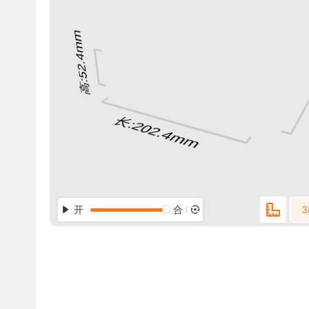
开
合
3