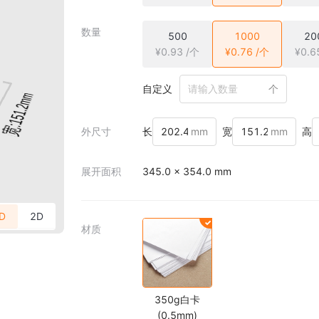
数量
500
1000
20
¥0.93 /个
¥0.76 /个
¥0.6
自定义
个
外尺寸
长
mm
宽
mm
高
展开面积
345.0 × 354.0 mm
D
2D
材质
350g白卡
(0.5mm)