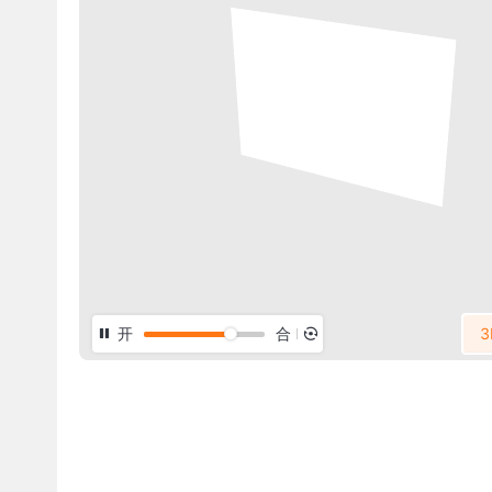
开
合
3