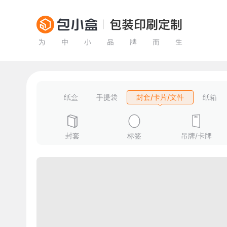
纸盒
手提袋
封套/卡片/文件
纸箱
封套
标签
吊牌/卡牌