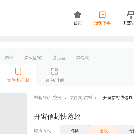
首页
报价下单
工艺
内衬
展示盒/架
异形盒
软包装
文件夹/信封
红包/其他
封套/卡片/文件
>
文件夹/信封
>
开窗信封快递袋
开窗信封快递袋
印刷方式
打样
合版
专