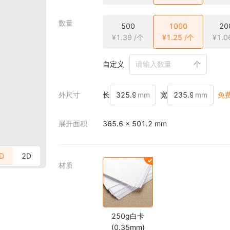
数量
500
1000
20
¥1.39 /个
¥1.25 /个
¥1.0
自定义
个
外尺寸
长
mm
宽
mm
免
展开面积
365.6 × 501.2 mm
D
2D
材质
250g白卡
(0.35mm)