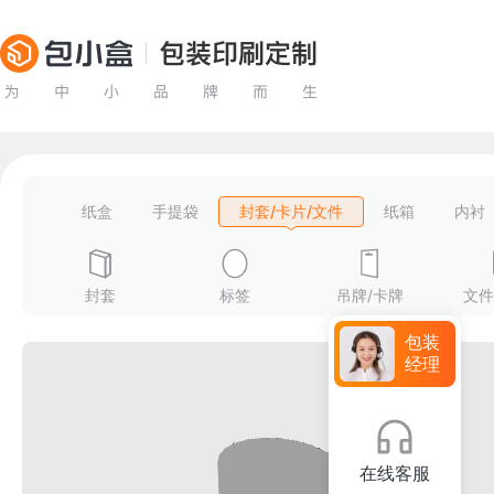
纸盒
手提袋
封套/卡片/文件
纸箱
内衬
封套
标签
吊牌/卡牌
文件
包装
经理
在线客服