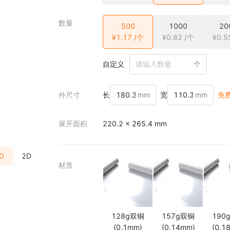
数量
500
1000
20
¥1.17 /个
¥0.82 /个
¥0.5
自定义
个
外尺寸
长
mm
宽
mm
免
展开面积
220.2 × 265.4 mm
D
2D
材质
128g双铜
157g双铜
190
(0.1mm)
(0.14mm)
(0.1