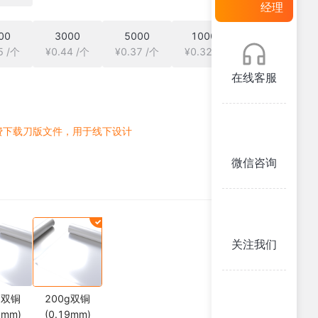
经理
00
3000
5000
10000
5 /个
¥0.44 /个
¥0.37 /个
¥0.32 /个
在线客服
费下载刀版文件，用于线下设计
微信咨询
关注我们
g双铜
200g双铜
8mm)
(0.19mm)