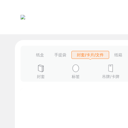
纸盒
手提袋
封套/卡片/文件
纸箱
封套
标签
吊牌/卡牌