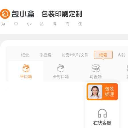
纸盒
手提袋
封套/卡片/文件
纸箱
内衬
平口箱
全封口箱
对盖箱
包装
经理
在线客服