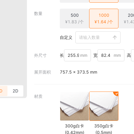
数量
500
1000
20
¥1.83 /个
¥1.64 /个
¥1.4
自定义
个
外尺寸
长
mm
宽
mm
高
展开面积
757.5 × 373.5 mm
D
2D
材质
300g白卡
350g白卡
(0.42mm)
(0.5mm)