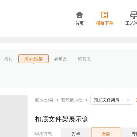
首页
报价下单
工艺
内衬
展示盒/架
异形盒
软包装
展示盒/架
>
管式展示盒
>
扣底文件架展示盒
扣底文件架展示盒
印刷方式
打样
合版
专