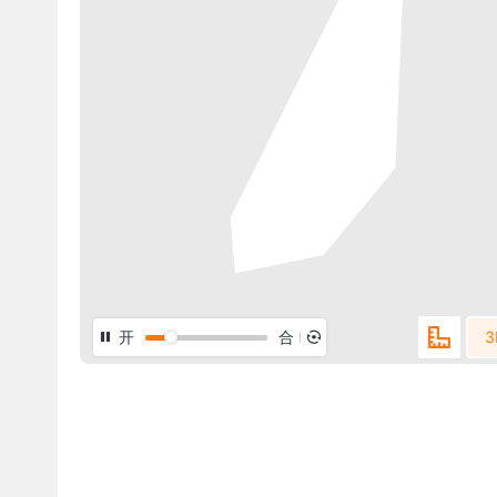
开
合
3