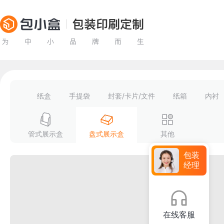
纸盒
手提袋
封套/卡片/文件
纸箱
内衬
管式展示盒
盘式展示盒
其他
包装
经理
在线客服