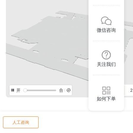
微信咨询
关注我们
开
合
3D
2
如何下单
人工咨询