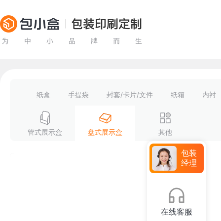
纸盒
手提袋
封套/卡片/文件
纸箱
内衬
管式展示盒
盘式展示盒
其他
包装
经理
在线客服