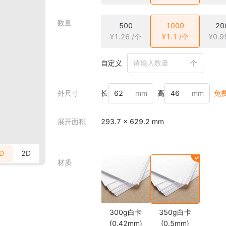
数量
500
1000
20
¥1.26 /个
¥1.1 /个
¥0.9
自定义
个
外尺寸
长
mm
高
mm
免
展开面积
293.7 × 629.2 mm
D
2D
材质
300g白卡
350g白卡
(0.42mm)
(0.5mm)