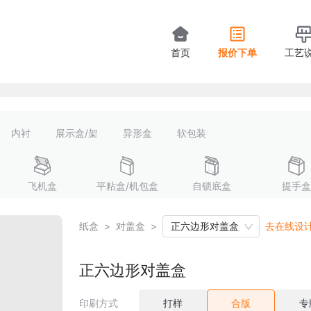
首页
报价下单
工艺
内衬
展示盒/架
异形盒
软包装
飞机盒
平粘盒/机包盒
自锁底盒
提手盒
纸盒
>
对盖盒
>
正六边形对盖盒
去在线设
正六边形对盖盒
印刷方式
打样
合版
专