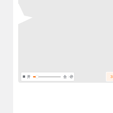
开
合
3