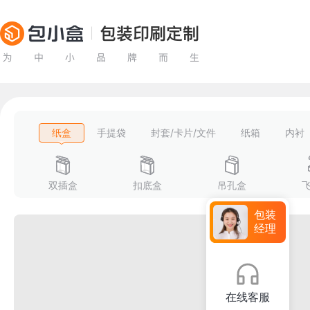
纸盒
手提袋
封套/卡片/文件
纸箱
内衬
双插盒
扣底盒
吊孔盒
包装
经理
在线客服