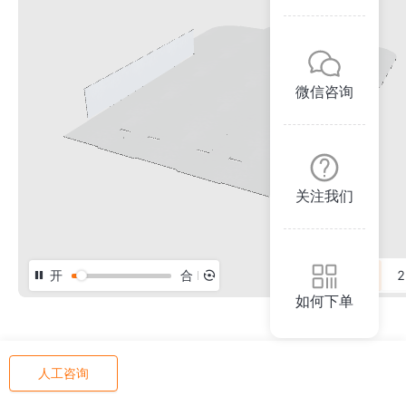
微信咨询
关注我们
开
合
3D
2
如何下单
人工咨询