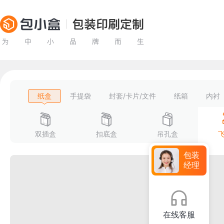
纸盒
手提袋
封套/卡片/文件
纸箱
内衬
双插盒
扣底盒
吊孔盒
包装
经理
在线客服