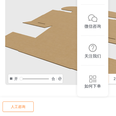
微信咨询
关注我们
开
合
3D
2
如何下单
人工咨询