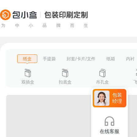
纸盒
手提袋
封套/卡片/文件
纸箱
内衬
双插盒
扣底盒
吊孔盒
包装
经理
在线客服