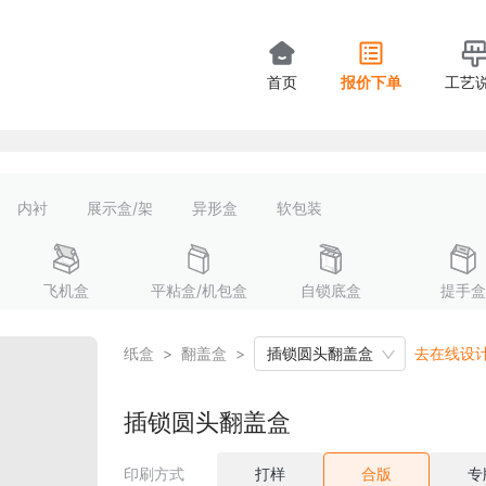
首页
报价下单
工艺
内衬
展示盒/架
异形盒
软包装
飞机盒
平粘盒/机包盒
自锁底盒
提手盒
纸盒
>
翻盖盒
>
插锁圆头翻盖盒
去在线设
插锁圆头翻盖盒
印刷方式
打样
合版
专