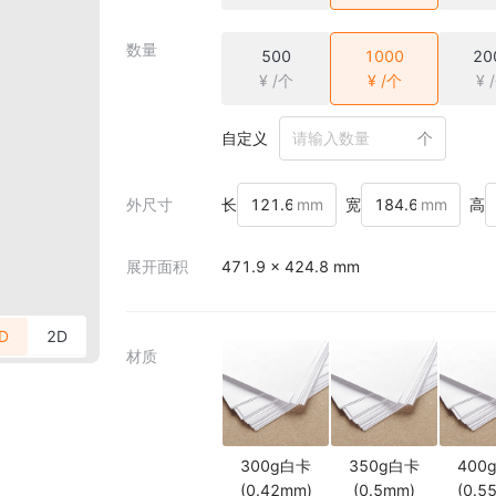
数量
500
1000
20
¥ /个
¥ /个
¥ 
自定义
个
外尺寸
长
mm
宽
mm
高
展开面积
471.9 × 424.8 mm
D
2D
材质
300g白卡
350g白卡
400
(0.42mm)
(0.5mm)
(0.5