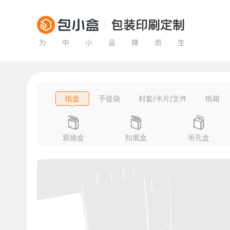
纸盒
手提袋
封套/卡片/文件
纸箱
双插盒
扣底盒
吊孔盒