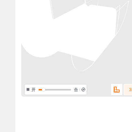
开
合
3