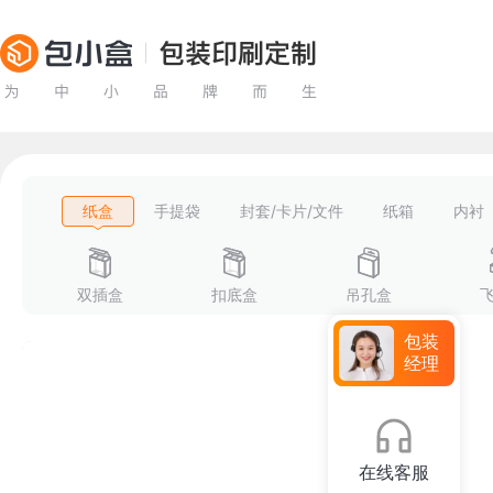
纸盒
手提袋
封套/卡片/文件
纸箱
内衬
双插盒
扣底盒
吊孔盒
包装
经理
在线客服