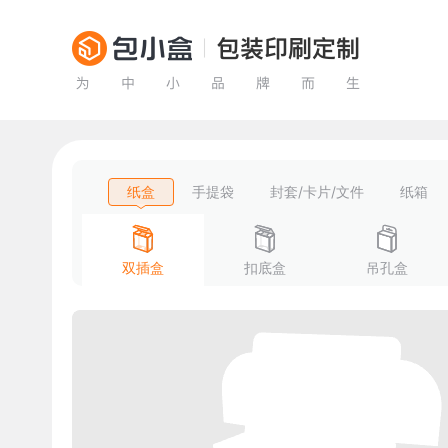
纸盒
手提袋
封套/卡片/文件
纸箱
双插盒
扣底盒
吊孔盒