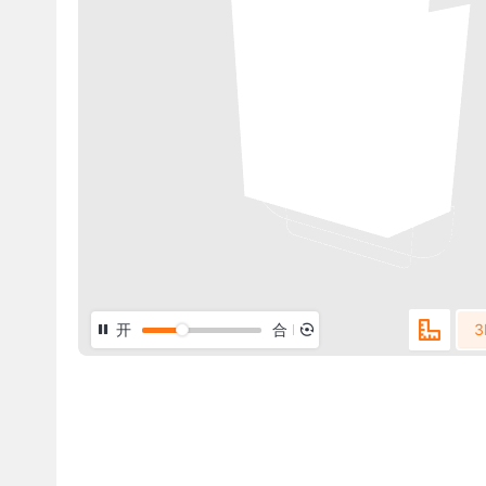
开
合
3