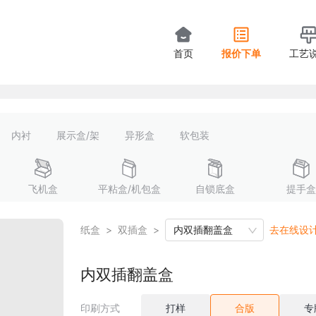
首页
报价下单
工艺
内衬
展示盒/架
异形盒
软包装
飞机盒
平粘盒/机包盒
自锁底盒
提手盒
纸盒
>
双插盒
>
内双插翻盖盒
去在线设
内双插翻盖盒
印刷方式
打样
合版
专