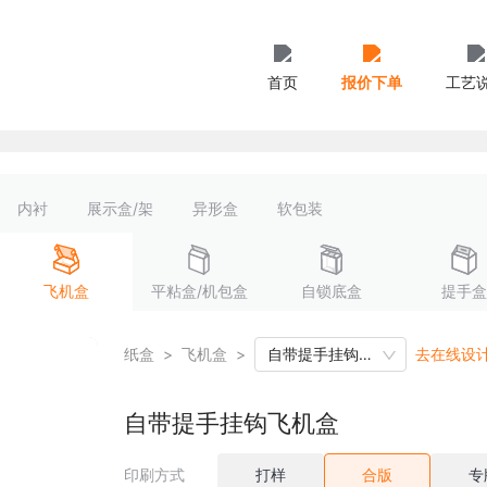
首页
报价下单
工艺
内衬
展示盒/架
异形盒
软包装
飞机盒
平粘盒/机包盒
自锁底盒
提手盒
纸盒
>
飞机盒
>
自带提手挂钩飞机盒
去在线设
自带提手挂钩飞机盒
印刷方式
打样
合版
专