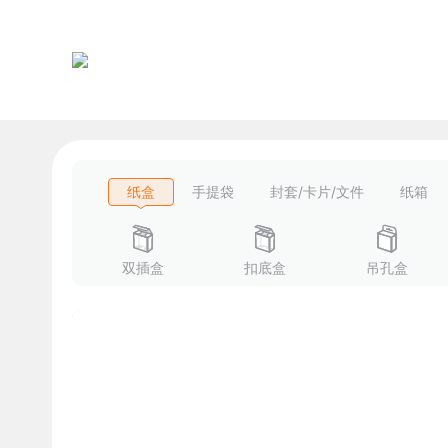
纸盒
手提袋
封套/卡片/文件
纸箱
双插盒
扣底盒
吊孔盒