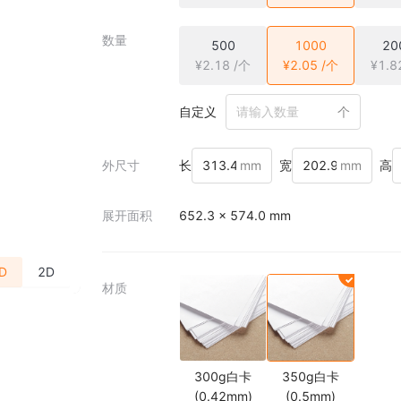
数量
500
1000
20
¥2.18 /个
¥2.05 /个
¥1.8
自定义
个
外尺寸
长
mm
宽
mm
高
展开面积
652.3 × 574.0 mm
D
2D
材质
300g白卡
350g白卡
(0.42mm)
(0.5mm)