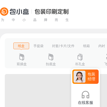
纸盒
手提袋
封套/卡片/文件
纸箱
内衬
双插盒
扣底盒
吊孔盒
包装
经理
在线客服