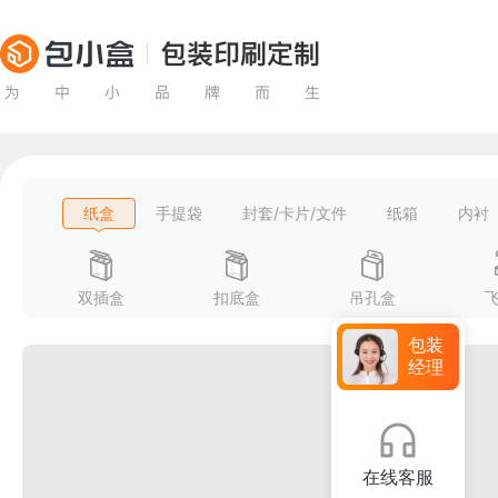
纸盒
手提袋
封套/卡片/文件
纸箱
内衬
双插盒
扣底盒
吊孔盒
包装
经理
在线客服