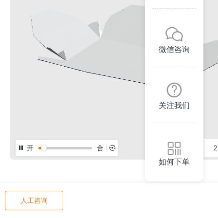
微信咨询
关注我们
开
合
3D
2
如何下单
人工咨询