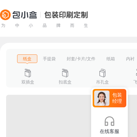
纸盒
手提袋
封套/卡片/文件
纸箱
内衬
双插盒
扣底盒
吊孔盒
包装
经理
在线客服