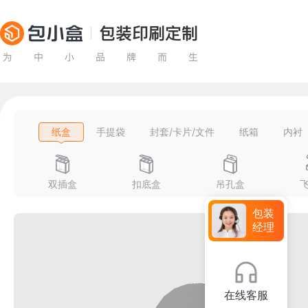
纸盒
手提袋
封套/卡片/文件
纸箱
内衬
双插盒
扣底盒
吊孔盒
包装
经理
在线客服