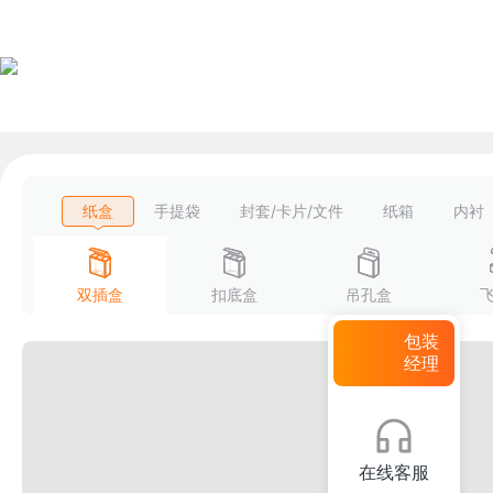
纸盒
手提袋
封套/卡片/文件
纸箱
内衬
双插盒
扣底盒
吊孔盒
包装
经理
在线客服