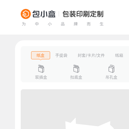
纸盒
手提袋
封套/卡片/文件
纸箱
双插盒
扣底盒
吊孔盒