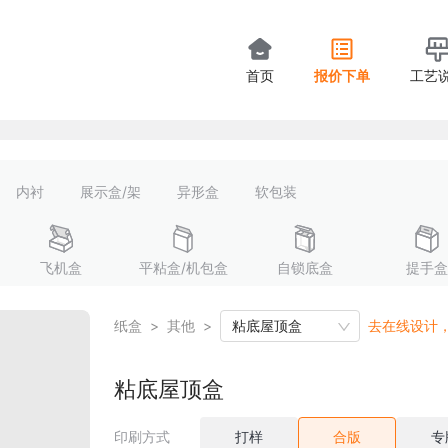
首页
报价下单
工艺
内衬
展示盒/架
异形盒
软包装
飞机盒
平粘盒/机包盒
自锁底盒
提手盒
纸盒
>
其他
>
粘底屋顶盒
去在线设计
粘底屋顶盒
印刷方式
打样
合版
专