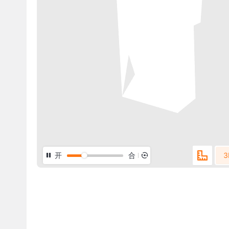
开
合
3