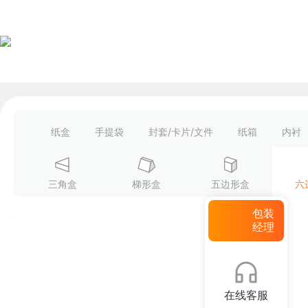
纸盒
手提袋
封套/卡片/文件
纸箱
内衬
三角盒
梯形盒
五边形盒
六
包装
经理
在线客服