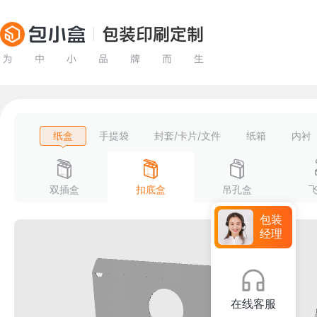
纸盒
手提袋
封套/卡片/文件
纸箱
内衬
双插盒
扣底盒
吊孔盒
包装
经理
在线客服