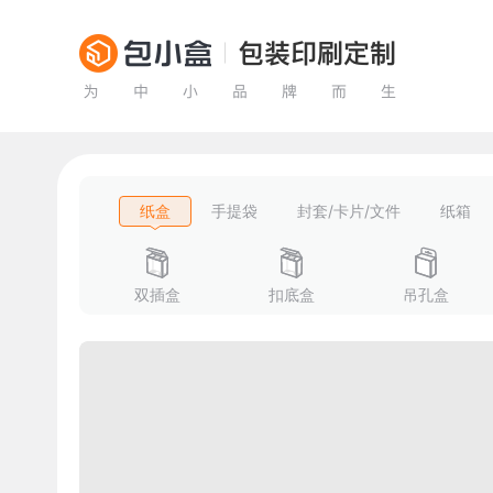
纸盒
手提袋
封套/卡片/文件
纸箱
双插盒
扣底盒
吊孔盒