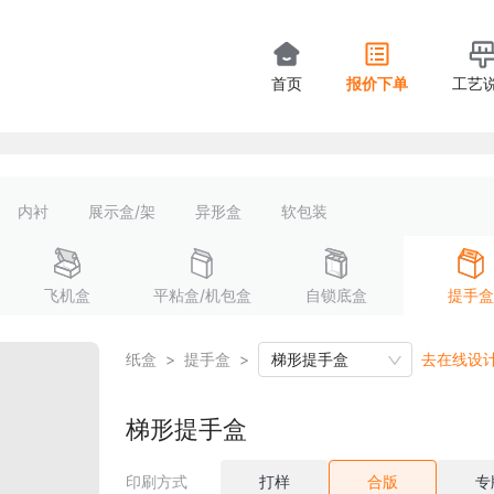
首页
报价下单
工艺
内衬
展示盒/架
异形盒
软包装
飞机盒
平粘盒/机包盒
自锁底盒
提手盒
纸盒
>
提手盒
>
梯形提手盒
去在线设
梯形提手盒
印刷方式
打样
合版
专