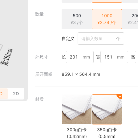
数量
500
1000
20
¥3 /个
¥2.74 /个
¥2.4
自定义
个
外尺寸
长
mm
宽
mm
高
展开面积
859.1 × 564.4 mm
D
2D
材质
300g白卡
350g白卡
(0.42mm)
(0.5mm)