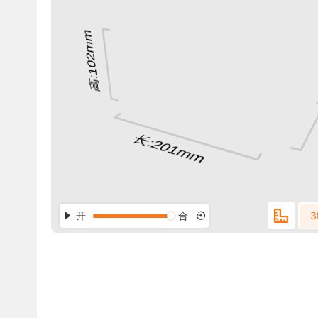
开
合
3