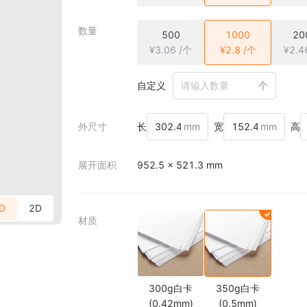
数量
500
1000
20
¥3.06 /个
¥2.8 /个
¥2.4
自定义
个
外尺寸
长
mm
宽
mm
高
展开面积
952.5 × 521.3 mm
D
2D
材质
300g白卡
350g白卡
(0.42mm)
(0.5mm)