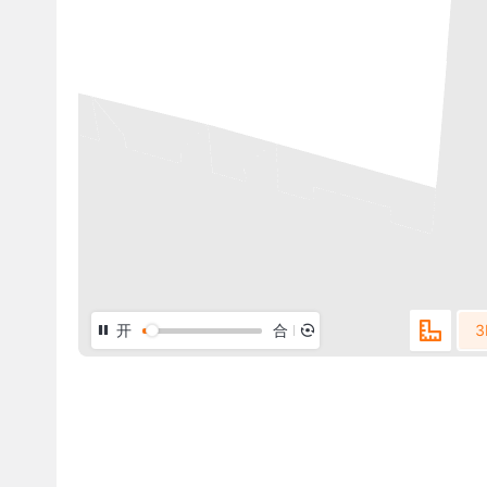
开
合
3