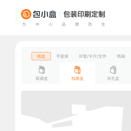
纸盒
手提袋
封套/卡片/文件
纸箱
双插盒
扣底盒
吊孔盒