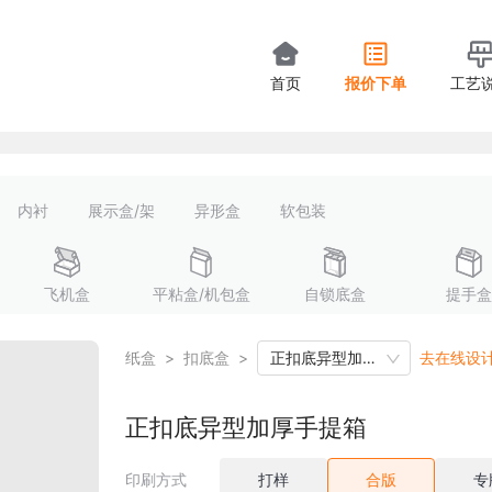
首页
报价下单
工艺
内衬
展示盒/架
异形盒
软包装
飞机盒
平粘盒/机包盒
自锁底盒
提手盒
纸盒
>
扣底盒
>
正扣底异型加厚手提箱
去在线设
正扣底异型加厚手提箱
印刷方式
打样
合版
专