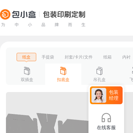
纸盒
手提袋
封套/卡片/文件
纸箱
内衬
双插盒
扣底盒
吊孔盒
包装
经理
在线客服