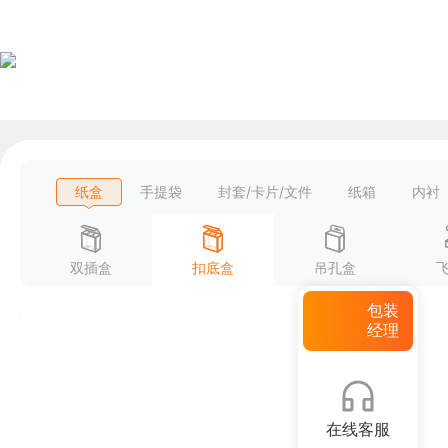
纸盒
手提袋
封套/卡片/文件
纸箱
内衬
双插盒
扣底盒
吊孔盒
包装
经理
在线客服