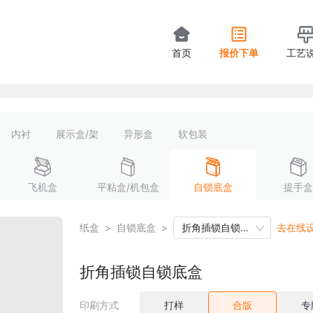
首页
报价下单
工艺
内衬
展示盒/架
异形盒
软包装
飞机盒
平粘盒/机包盒
自锁底盒
提手盒
纸盒
>
自锁底盒
>
折角插锁自锁底盒
去在线
折角插锁自锁底盒
印刷方式
打样
合版
专