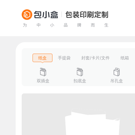
纸盒
手提袋
封套/卡片/文件
纸箱
双插盒
扣底盒
吊孔盒