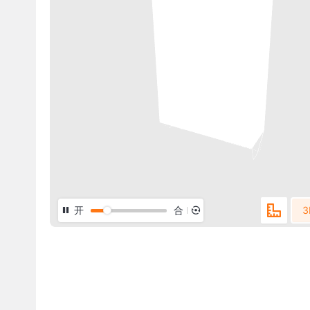
开
合
3