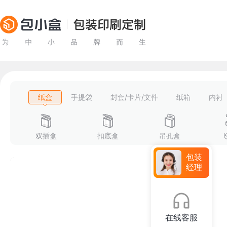
纸盒
手提袋
封套/卡片/文件
纸箱
内衬
双插盒
扣底盒
吊孔盒
包装
经理
在线客服