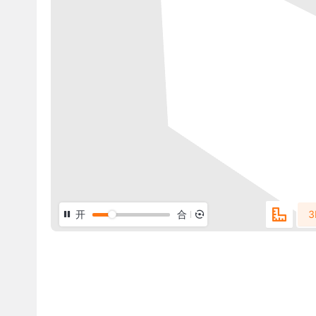
开
合
3