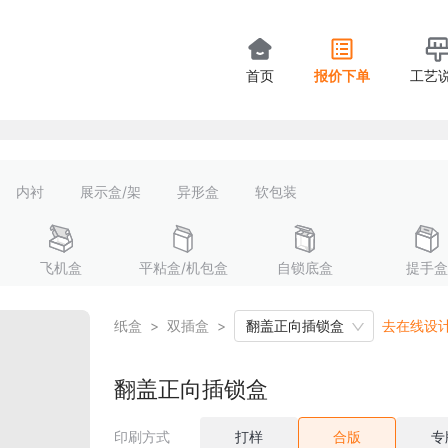
首页
报价下单
工艺
内衬
展示盒/架
异形盒
软包装
飞机盒
平粘盒/机包盒
自锁底盒
提手盒
纸盒
>
双插盒
>
翻盖正向插锁盒
去在线设
翻盖正向插锁盒
印刷方式
打样
合版
专