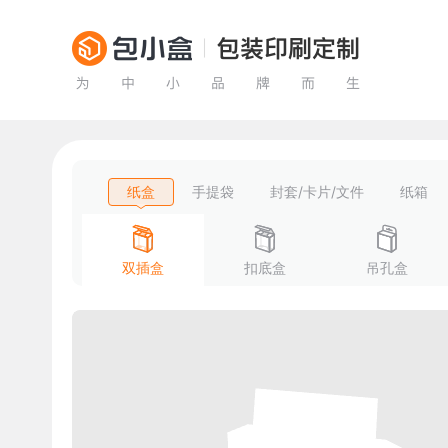
纸盒
手提袋
封套/卡片/文件
纸箱
双插盒
扣底盒
吊孔盒