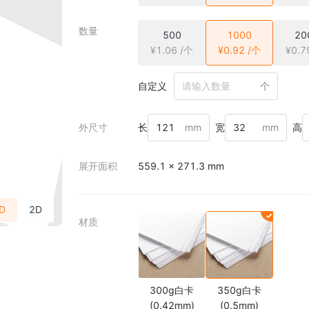
数量
500
1000
20
¥1.06 /个
¥0.92 /个
¥0.7
自定义
个
外尺寸
长
mm
宽
mm
高
展开面积
559.1 × 271.3 mm
D
2D
材质
300g白卡
350g白卡
(0.42mm)
(0.5mm)