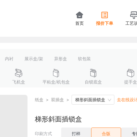
首页
报价下单
工艺
内衬
展示盒/架
异形盒
软包装
飞机盒
平粘盒/机包盒
自锁底盒
提手盒
纸盒
>
双插盒
>
梯形斜面插锁盒
去在线设
梯形斜面插锁盒
印刷方式
打样
合版
专