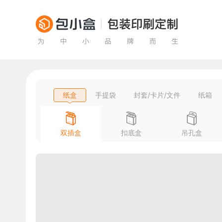
纸盒
手提袋
封套/卡片/文件
纸箱
双插盒
扣底盒
吊孔盒