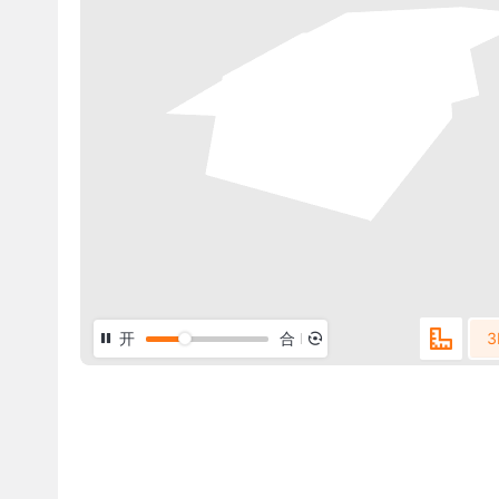
开
合
3