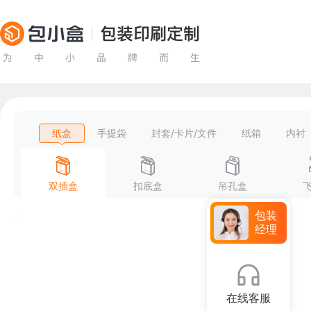
纸盒
手提袋
封套/卡片/文件
纸箱
内衬
双插盒
扣底盒
吊孔盒
包装
经理
在线客服