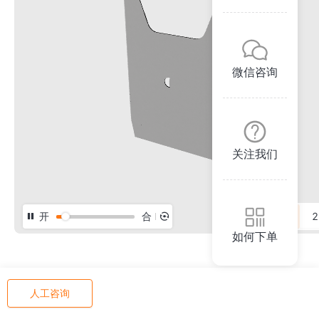
微信咨询
关注我们
开
合
3D
2
如何下单
人工咨询