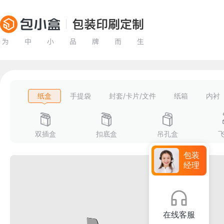
纸盒
手提袋
封套/卡片/文件
纸箱
内衬
双插盒
扣底盒
吊孔盒
包装
经理
在线客服