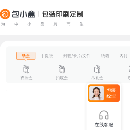
纸盒
手提袋
封套/卡片/文件
纸箱
内衬
双插盒
扣底盒
吊孔盒
包装
经理
在线客服