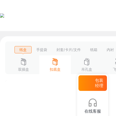
纸盒
手提袋
封套/卡片/文件
纸箱
内衬
双插盒
扣底盒
吊孔盒
包装
经理
在线客服