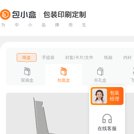
纸盒
手提袋
封套/卡片/文件
纸箱
内衬
双插盒
扣底盒
吊孔盒
包装
经理
在线客服