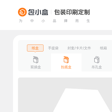
纸盒
手提袋
封套/卡片/文件
纸箱
双插盒
扣底盒
吊孔盒