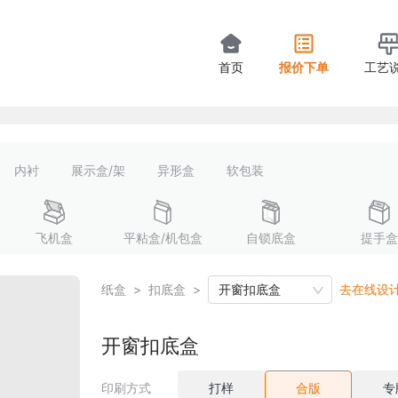
首页
报价下单
工艺
内衬
展示盒/架
异形盒
软包装
飞机盒
平粘盒/机包盒
自锁底盒
提手盒
纸盒
>
扣底盒
>
开窗扣底盒
去在线设
开窗扣底盒
印刷方式
打样
合版
专