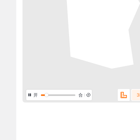
开
合
3