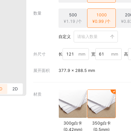
数量
500
1000
20
¥1.19 /个
¥0.99 /个
¥0.8
自定义
个
外尺寸
长
mm
宽
mm
高
展开面积
377.9 × 288.5 mm
D
2D
材质
300g白卡
350g白卡
(0.42mm)
(0.5mm)