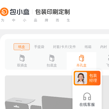
纸盒
手提袋
封套/卡片/文件
纸箱
内衬
双插盒
扣底盒
吊孔盒
包装
经理
在线客服