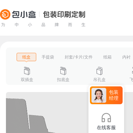
纸盒
手提袋
封套/卡片/文件
纸箱
内衬
双插盒
扣底盒
吊孔盒
包装
经理
在线客服