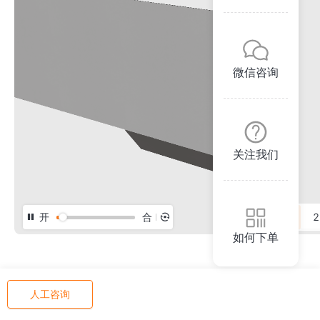
微信咨询
关注我们
开
合
3D
2
如何下单
人工咨询